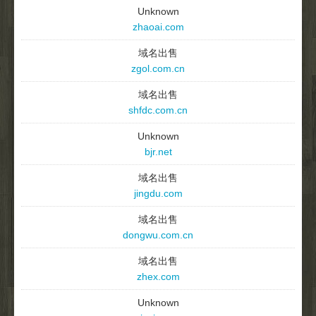
Unknown
zhaoai.com
域名出售
zgol.com.cn
域名出售
shfdc.com.cn
Unknown
bjr.net
域名出售
jingdu.com
域名出售
dongwu.com.cn
域名出售
zhex.com
Unknown