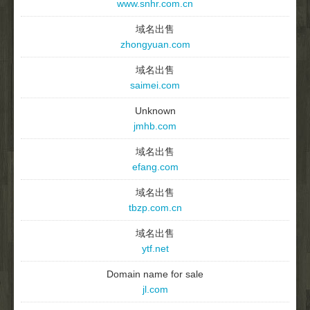
www.snhr.com.cn
域名出售
zhongyuan.com
域名出售
saimei.com
Unknown
jmhb.com
域名出售
efang.com
域名出售
tbzp.com.cn
域名出售
ytf.net
Domain name for sale
jl.com