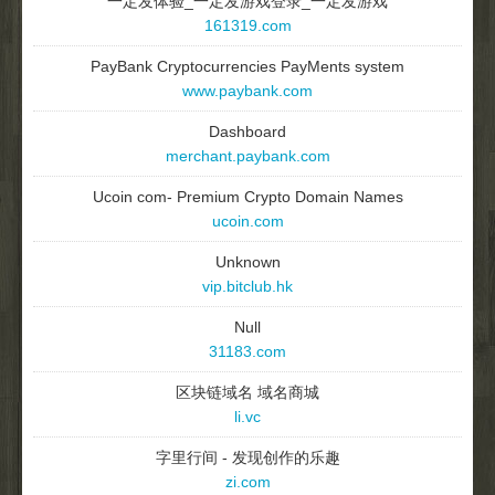
一定发体验_一定发游戏登录_一定发游戏
161319.com
PayBank Cryptocurrencies PayMents system
www.paybank.com
Dashboard
merchant.paybank.com
Ucoin com- Premium Crypto Domain Names
ucoin.com
Unknown
vip.bitclub.hk
Null
31183.com
区块链域名 域名商城
li.vc
字里行间 - 发现创作的乐趣
zi.com