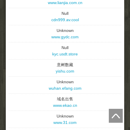
www.lianjia.com.cn
Null
cdn999.av.cool
Unknown
www.gydc.com
Null
kyc.usdt.store
意树数藏
yishu.com
Unknown
wuhan.efang.com
域名出售
www.ekao.cn
Unknown
www.31.com