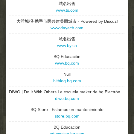
域名出售
www.ts.com
大雅城报-携手市民共建美丽城市 - Powered by Discuz!
www.dayacb.com
域名出售
www.by.cn
BQ Educación
www.bq.com
Null
bitbloq.bq.com
DIWO | Do It With Others La escuela maker de bq Electrónica Robótica Mundo 3D
diwo.bq.com
BQ Store - Estamos en mantenimiento
store.bq.com
BQ Educación
educacion.bq.com