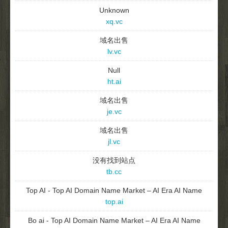
Unknown
xq.vc
域名出售
lv.vc
Null
ht.ai
域名出售
je.vc
域名出售
jl.vc
没有找到站点
tb.cc
Top AI - Top AI Domain Name Market – AI Era AI Name
top.ai
Bo ai - Top AI Domain Name Market – AI Era AI Name